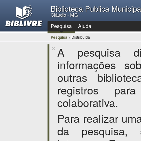
Biblioteca Publica Municip
Cláudio - MG
Pesquisa
Ajuda
Pesquisa
> Distribuída
A pesquisa dis
×
informações so
outras bibliote
registros par
colaborativa.
Para realizar um
da pesquisa,