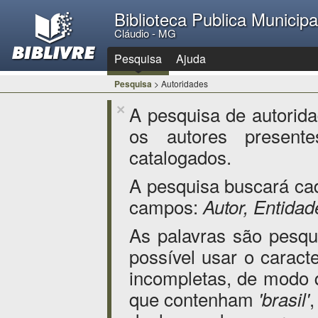
Biblioteca Publica Municip
Cláudio - MG
Pesquisa
Ajuda
Pesquisa
> Autoridades
A pesquisa de autorid
×
os autores presente
catalogados.
A pesquisa buscará ca
campos:
Autor, Entida
As palavras são pesq
possível usar o caract
incompletas, de modo
que contenham
'brasil'