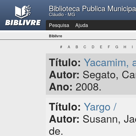
Biblioteca Publica Municip
Cláudio - MG
Pesquisa
Ajuda
Biblivre
#
A
B
C
D
E
F
G
H
I
Yacamim, a
Título:
Segato, Car
Autor:
2008.
Ano:
Yargo /
Título:
Susann, Jac
Autor:
de.