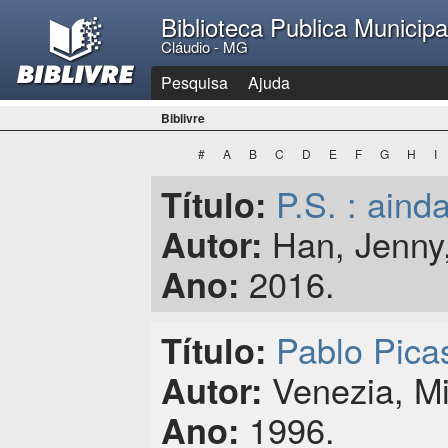
Biblioteca Publica Municip
Cláudio - MG
Pesquisa
Ajuda
Biblivre
#
A
B
C
D
E
F
G
H
I
P.S. : aind
Título:
Han, Jenny,
Autor:
2016.
Ano:
Pablo Pica
Título:
Venezia, Mi
Autor:
1996.
Ano: