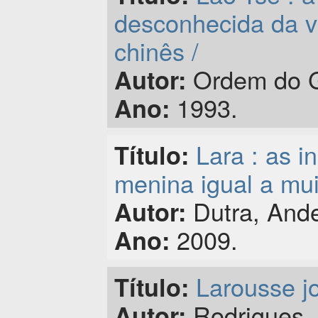
desconhecida da v
chinês /
Ordem do G
Autor:
1993.
Ano:
Lara : as i
Título:
menina igual a mui
Dutra, Ande
Autor:
2009.
Ano:
Larousse j
Título:
Rodrigues, 
Autor: