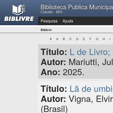
Biblioteca Publica Municip
Cláudio - MG
Pesquisa
Ajuda
Biblivre
#
A
B
C
D
E
F
G
H
I
L de Livro
Título:
Mariutti, Jul
Autor:
2025.
Ano:
Lã de umbi
Título:
Vigna, Elvir
Autor:
(Brasil)