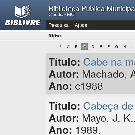
Biblioteca Publica Municip
Cláudio - MG
Pesquisa
Ajuda
Biblivre
#
A
B
C
D
E
F
G
H
I
Cabe na ma
Título:
Machado, An
Autor:
c1988
Ano:
Cabeça de 
Título:
Mayo, J. K.
Autor:
1989.
Ano: