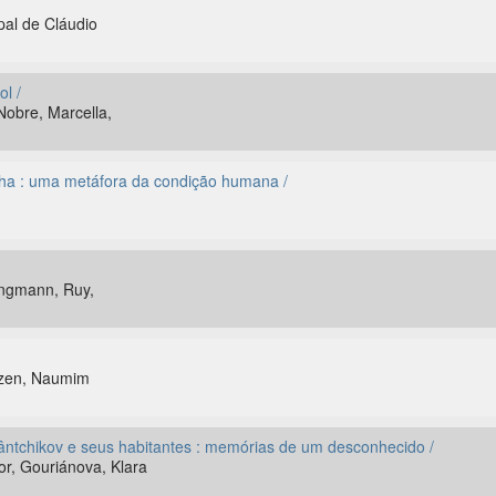
pal de Cláudio
l /
Nobre, Marcella,
nha : uma metáfora da condição humana /
ungmann, Ruy,
Aizen, Naumim
ântchikov e seus habitantes : memórias de um desconhecido /
or, Gouriánova, Klara