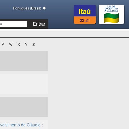
Português (Brasil)
03:21
Entrar
V
W
X
Y
Z
volvimento de Cláudio :