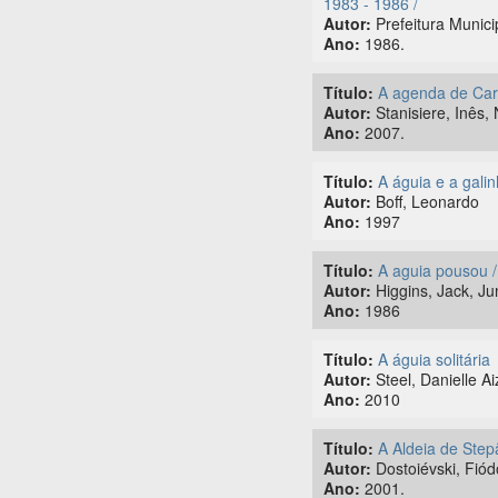
1983 - 1986 /
Autor:
Prefeitura Munici
Ano:
1986.
Título:
A agenda de Caro
Autor:
Stanisiere, Inês, 
Ano:
2007.
Título:
A águia e a gali
Autor:
Boff, Leonardo
Ano:
1997
Título:
A aguia pousou /
Autor:
Higgins, Jack, J
Ano:
1986
Título:
A águia solitária
Autor:
Steel, Danielle 
Ano:
2010
Título:
A Aldeia de Step
Autor:
Dostoiévski, Fiód
Ano:
2001.