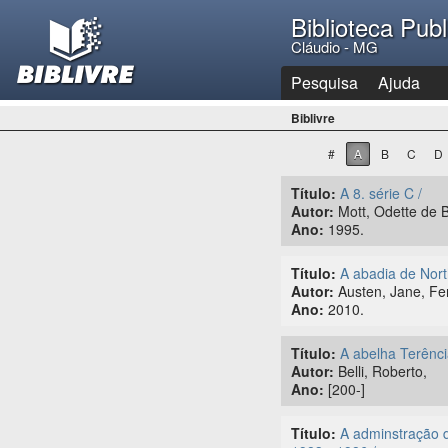
Biblioteca Pub
Cláudio - MG
Pesquisa
Ajuda
Biblivre
#
A
B
C
D
Título:
A 8. série C /
Autor:
Mott, Odette de Ba
Ano:
1995.
Título:
A abadia de Nort
Autor:
Austen, Jane, Fer
Ano:
2010.
Título:
A abelha Terênci
Autor:
Belli, Roberto,
Ano:
[200-]
Título:
A adminstração d